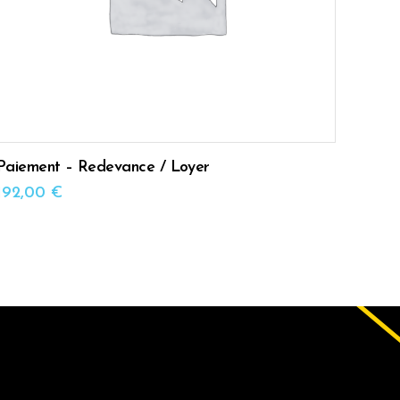
Paiement – Redevance / Loyer
192,00
€