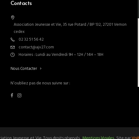
Contacts
Association Jeunesse et Vie, 35 rue Potard / BP 132, 27201 Vernon
cedex
02 32 51 56 42
contact@ajv27.com
Horaires : Lundi au Vendredi 9H – 12H / 14H – 18H
Nous Contacter
N’oubliez pas de nous suivre sur :
ation Jeunesse et Vie. Tous droits réservés.
Mentions légales
. Site par
Vis