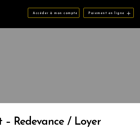
Accéder à mon compte
Paiement en ligne
 – Redevance / Loyer