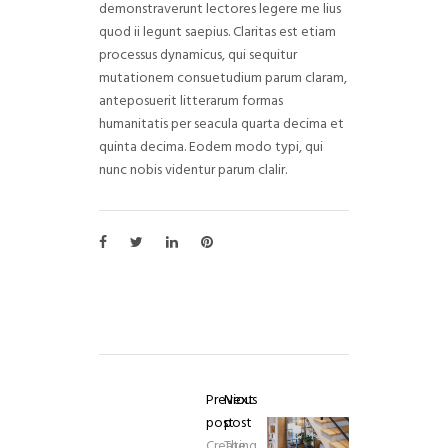
demonstraverunt lectores legere me lius
quod ii legunt saepius. Claritas est etiam
processus dynamicus, qui sequitur
mutationem consuetudium parum claram,
anteposuerit litterarum formas
humanitatis per seacula quarta decima et
quinta decima. Eodem modo typi, qui
nunc nobis videntur parum clalir.
Previous
Next
post
post
Creating
The