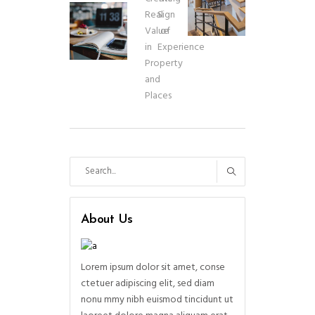
Real
Sign
Value
of
in
Experience
Property
and
Places
About Us
Lorem ipsum dolor sit amet, conse
ctetuer adipiscing elit, sed diam
nonu mmy nibh euismod tincidunt ut