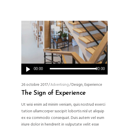
Lecteur
00:00
00:00
audio
26 octobre 2017
Advertising
Design
,
Experience
The Sign of Experience
Ut wisi enim ad minim veniam, quis nostrud exerci
tation ullamcorper suscipit lobortis nisl ut aliquip
ex ea commodo consequat. Duis autem vel eum
iriure dolor in hendrerit in vulputate velit esse