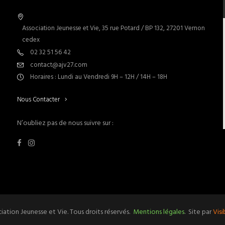
Association Jeunesse et Vie, 35 rue Potard / BP 132, 27201 Vernon
cedex
02 32 51 56 42
contact@ajv27.com
Horaires : Lundi au Vendredi 9H – 12H / 14H – 18H
Nous Contacter
N’oubliez pas de nous suivre sur :
ation Jeunesse et Vie. Tous droits réservés.
Mentions légales
. Site par
Vis