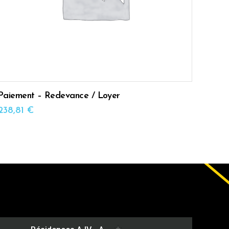
Paiement – Redevance / Loyer
238,81
€