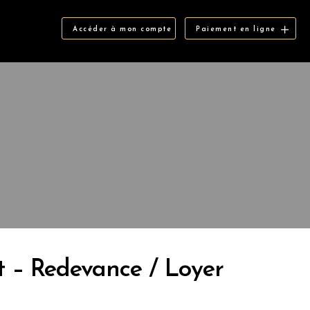
Accéder à mon compte
Paiement en ligne
 – Redevance / Loyer