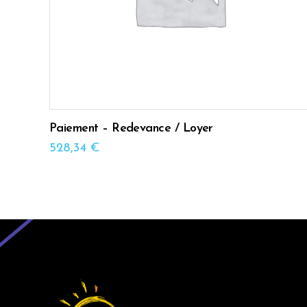
Paiement – Redevance / Loyer
528,34
€